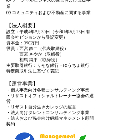
⑹ ソーシャルビジネスの運営および支援事
業
⑺ コミュニティおよび不動産に関する事業
【法人概要】
設立：平成4年9月30日（令和1年5月28日 有
限会社ビジョンから登記変更）
資本金：390万円
役員：西宮 鉄二（代表取締役）
西宮 さやか（取締役）
相馬 純平（取締役）
​主要取引銀行：りそな銀行・ゆうちょ銀行
特定商取引法に基づく表記
​【運営事業】
・個人事業向け各種コンサルティング事業
・リザストオフィシャルトレーナー協会の運
営
・リザスト自分生きカレッジの運営
・法人向けタレントコンサルティング事業
・法人および協会向け継続マネジメント顧問
契約