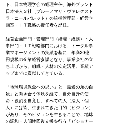
ト、日本物理学会の経理主任、海外ブランド
日本法人３社（ブルーノマリ・ヴァレクスト
ラ・ニールバレット）の統括管理部・経営企
画室・ＩＴ戦略の責任者を歴任。
経営企画部門・管理部門（経理・総務）・人
事部門・ＩＴ戦略部門における、トータル事
業マネージメントの実績を基に、年商30億
円規模の企業経営参謀となり、事業会社の立
ち上げから、組織・人材の安定活用、業績ア
ップまでに貢献してきている。
「地球環境保全への思い」と「最愛の弟の自
殺」と向き合う体験を経て、自分自身の使
命・役割を自覚し、すべての人（法人・個
人）には皆、生まれてきた目的（ビジョン）
があり、そのビジョンを生きることで、地球
の調和・人間性回復支援を行う「ビジョナー
ズ」事業を2014年から個人事業としてスタ
ート。2019年に株式会社を設立し、ビジョ