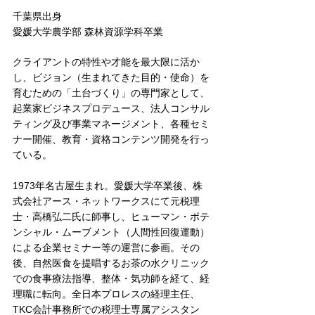
千葉県出身
愛媛大学農学部 森林資源学科卒業
クライアントの特性や才能を最大限に活か
し、ビジョン（生まれてきた目的・使命）を
育むための「土台づくり」の専門家として、
起業家ビジネスプロデュース、法人コンサル
ティング及び事業マネージメント、各種セミ
ナー開催、教育・資格コンテンツ開発を行っ
ている。
1973年名古屋生まれ。愛媛大学卒業後、株
式会社アース・ネットワークスにて元税理
士・高橋弘二氏に師事し、ヒューマン・ポテ
ンシャル・ムーブメント（人間性回復運動）
による企業セミナー等の運営に参画。その
後、自然医食を提唱するお茶の水クリニック
での食事療法指導、整体・気功師を経て、経
理職に転向。全日本プロレスの経理主任、
TKC会計事務所での税理士専属アシスタン