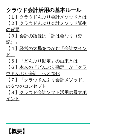
クラウド会計活用の基本ルール
【１】
クラウドんぶり会計メソッドとは
【２】
クラウドんぶり会計メソッド誕生
の背景
【３】
会計の語源は「計は会なり（史
記）」
【４】
経営の大局をつかむ「会計マイン
ド」
【５】
「どんぶり勘定」の由来とは
【６】
本来の「どんぶり勘定」が「クラ
ウドんぶり会計」へと進化
【７】
「クラウドんぶり会計メソッド」
の６つのコンセプト
【８】
クラウド会計ソフト活用の最大ポ
イント
【概要】