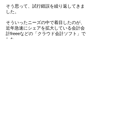
そう思って、試行錯誤を繰り返してきま
した。
そういったニーズの中で着目したのが、
近年急速にシェアを拡大している会計会
計freeeなどの「クラウド会計ソフト」で
した。
「クラウド会計ソフト」のもつ製品のコ
ンセプトは、まさに「どんぶり勘定」に
共通する手軽さ、身近さ、正確さです。
そこで「クラウド会計」と「どんぶり勘
定」のハイブリッド版としてのメソッド
を開発し、「クラウドんぶり会計」と名
付ました。
この「クラウドんぶり会計」メソッドを
活用すると、起業家・経営者に本来必要
な「会計マインド」を、「どんぶり勘
定」の感覚で、簡単スマートに実践で
き、「経営力」を育むことができます。