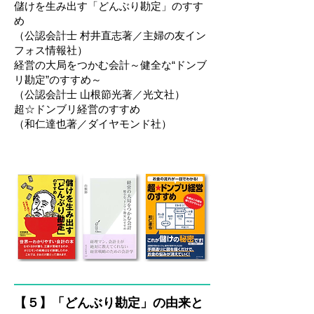
儲けを生み出す「どんぶり勘定」のすす
め
（公認会計士 村井直志著／主婦の友イン
フォス情報社）
経営の大局をつかむ会計～健全な“ドンブ
リ勘定”のすすめ～
（公認会計士 山根節光著／光文社）
超☆ドンブリ経営のすすめ
（和仁達也著／ダイヤモンド社）
【５】「どんぶり勘定」の由来と